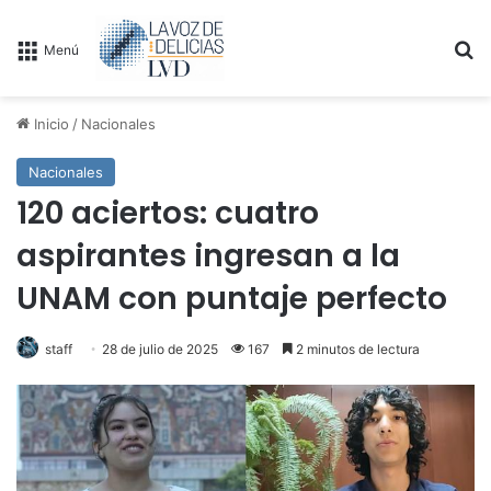
B
Menú
Inicio
/
Nacionales
Nacionales
120 aciertos: cuatro
aspirantes ingresan a la
UNAM con puntaje perfecto
staff
28 de julio de 2025
167
2 minutos de lectura