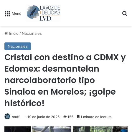
B
Menú
Inicio
/
Nacionales
Nacionales
Cristal con destino a CDMX y
Edomex: desmantelan
narcolaboratorio tipo
Sinaloa en Morelos; ¡golpe
histórico!
staff
19 de junio de 2025
155
1 minuto de lectura