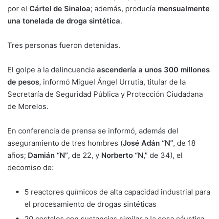
por el
Cártel de Sinaloa
; además, producía
mensualmente
una tonelada de droga sintética
.
Tres personas fueron detenidas.
El golpe a la delincuencia
ascendería a unos 300 millones
de pesos
, informó Miguel Ángel Urrutia, titular de la
Secretaría de Seguridad Pública y Protección Ciudadana
de Morelos.
En conferencia de prensa se informó, además del
aseguramiento de tres hombres (
José Adán “N”
, de 18
años;
Damián “N”
, de 22, y
Norberto “N,”
de 34), el
decomiso de:
5 reactores químicos de alta capacidad industrial para
el procesamiento de drogas sintéticas
20 costales con sustancias similar a la sosa cáustica