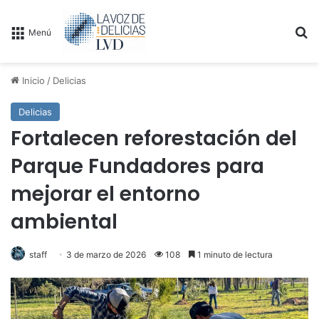
B
Menú
Inicio
/
Delicias
Delicias
Fortalecen reforestación del
Parque Fundadores para
mejorar el entorno
ambiental
staff
3 de marzo de 2026
108
1 minuto de lectura