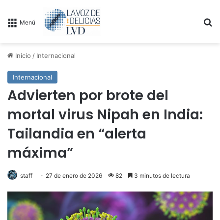
B
Menú
Inicio
/
Internacional
Internacional
Advierten por brote del
mortal virus Nipah en India:
Tailandia en “alerta
máxima”
staff
27 de enero de 2026
82
3 minutos de lectura