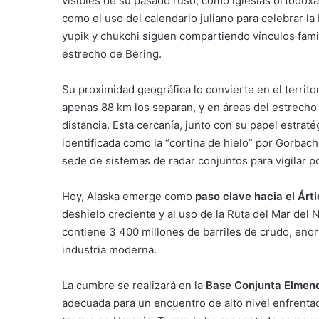
visibles de su pasado ruso, como iglesias ortodoxa
como el uso del calendario juliano para celebrar l
yupik y chukchi siguen compartiendo vínculos fami
estrecho de Bering.
Su proximidad geográfica lo convierte en el territ
apenas 88 km los separan, y en áreas del estrecho 
distancia. Esta cercanía, junto con su papel estrat
identificada como la “cortina de hielo” por Gorbac
sede de sistemas de radar conjuntos para vigilar 
Hoy, Alaska emerge como
paso clave hacia el Árt
deshielo creciente y al uso de la Ruta del Mar del
contiene 3 400 millones de barriles de crudo, enor
industria moderna.
La cumbre se realizará en la
Base Conjunta Elmen
adecuada para un encuentro de alto nivel enfrenta