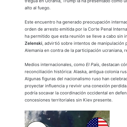
tregua en Ucrania, Trump la ha presentado como un
alto al fuego.
Este encuentro ha generado preocupación internac
orden de arresto emitida por la Corte Penal Intern
ha permitido que esta reunión se lleve a cabo sin i
Zelenski
, advirtió sobre intentos de manipulación
Alemania en contra de la participación ucraniana,
Medios internacionales, como
El País
, destacan có
reconciliación histórica: Alaska, antigua colonia r
Algunas figuras del nacionalismo ruso han celebra
proyectar influencia y revivir una conexión perdida
podría socavar la coordinación occidental en defen
concesiones territoriales sin Kiev presente.