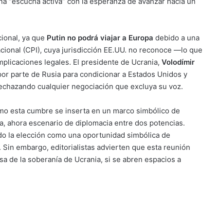
a “escucha activa” con la esperanza de avanzar hacia un
ional, ya que
Putin no podrá viajar a Europa
debido a una
acional (CPI), cuya jurisdicción EE.UU. no reconoce —lo que
mplicaciones legales. El presidente de Ucrania,
Volodímir
 por parte de Rusia para condicionar a Estados Unidos y
 rechazando cualquier negociación que excluya su voz.
mo esta cumbre se inserta en un marco simbólico de
usa, ahora escenario de diplomacia entre dos potencias.
do la elección como una oportunidad simbólica de
. Sin embargo, editorialistas advierten que esta reunión
sa de la soberanía de Ucrania, si se abren espacios a