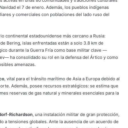
s activas en unas 80 comunidades y tradiciones culturales
a Navidad el 7 de enero. Además, los pueblos indígenas
liares y comerciales con poblaciones del lado ruso del
orio continental estadounidense más cercano a Rusia:
de Bering, islas enfrentadas están a solo 3.8 km de
égico durante la Guerra Fría como base militar clave —
hev— ha consolidado su rol en la defensa del Ártico y como
posibles amenazas.
ico
, vital para el tránsito marítimo de Asia a Europa debido al
 Norte. Además, posee recursos estratégicos: se estima que
mes reservas de gas natural y minerales esenciales para la
dorf-Richardson
, una instalación militar de gran protección,
do a tensiones globales. Ante la ausencia de un acuerdo de