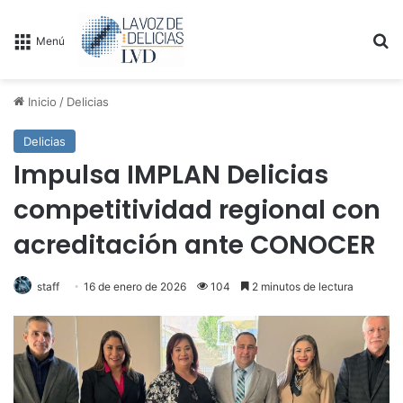
B
Menú
Inicio
/
Delicias
Delicias
Impulsa IMPLAN Delicias
competitividad regional con
acreditación ante CONOCER
staff
16 de enero de 2026
104
2 minutos de lectura