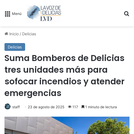
B
Menú
Inicio
/
Delicias
Delicias
Suma Bomberos de Delicias
tres unidades más para
sofocar incendios y atender
emergencias
staff
23 de agosto de 2025
117
1 minuto de lectura