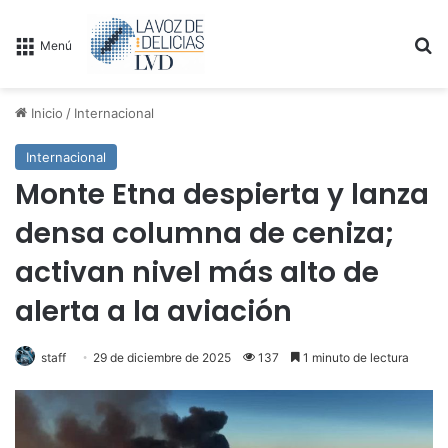
B
Menú
Inicio
/
Internacional
Internacional
Monte Etna despierta y lanza
densa columna de ceniza;
activan nivel más alto de
alerta a la aviación
staff
29 de diciembre de 2025
137
1 minuto de lectura