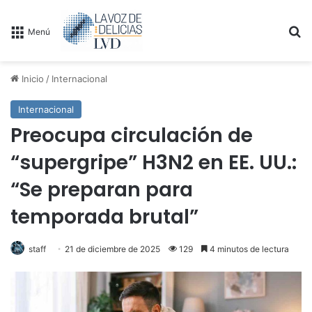
B
Menú
Inicio
/
Internacional
Internacional
Preocupa circulación de
“supergripe” H3N2 en EE. UU.:
“Se preparan para
temporada brutal”
staff
21 de diciembre de 2025
129
4 minutos de lectura