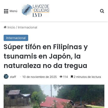
B
Menú
Inicio
/
Internacional
Internacional
Súper tifón en Filipinas y
tsunamis en Japón, la
naturaleza no da tregua
staff
10 de noviembre de 2025
114
2 minutos de lectura