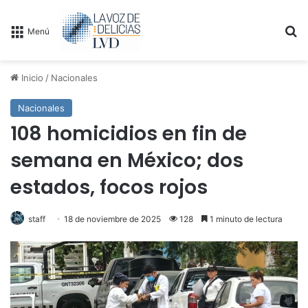
B
Menú
Inicio
/
Nacionales
Nacionales
108 homicidios en fin de
semana en México; dos
estados, focos rojos
staff
18 de noviembre de 2025
128
1 minuto de lectura