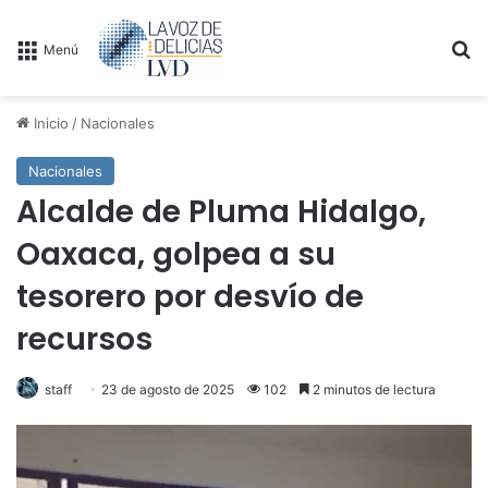
B
Menú
Inicio
/
Nacionales
Nacionales
Alcalde de Pluma Hidalgo,
Oaxaca, golpea a su
tesorero por desvío de
recursos
staff
23 de agosto de 2025
102
2 minutos de lectura