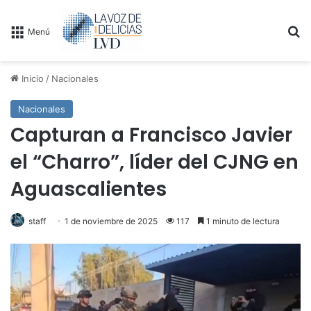
B
Menú
Inicio
/
Nacionales
Nacionales
Capturan a Francisco Javier
el “Charro”, líder del CJNG en
Aguascalientes
staff
1 de noviembre de 2025
117
1 minuto de lectura