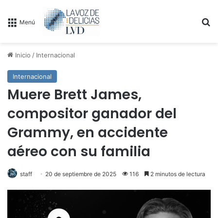
B
Menú
Inicio
/
Internacional
Internacional
Muere Brett James,
compositor ganador del
Grammy, en accidente
aéreo con su familia
staff
20 de septiembre de 2025
116
2 minutos de lectura