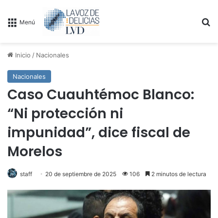
B
Menú
Inicio
/
Nacionales
Nacionales
Caso Cuauhtémoc Blanco:
“Ni protección ni
impunidad”, dice fiscal de
Morelos
staff
20 de septiembre de 2025
106
2 minutos de lectura