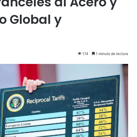
anceles al Acero y
o Global y
174
1 minuto de lectura