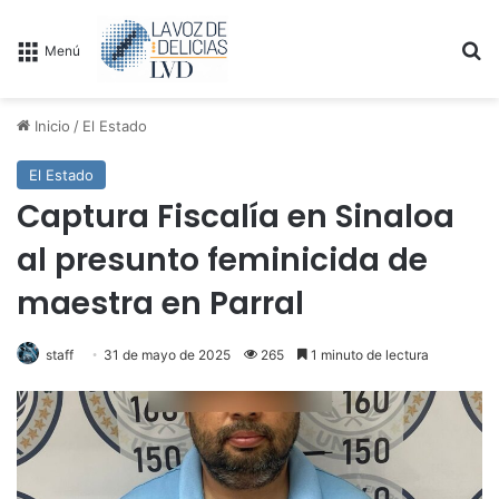
B
Menú
Inicio
/
El Estado
El Estado
Captura Fiscalía en Sinaloa
al presunto feminicida de
maestra en Parral
staff
31 de mayo de 2025
265
1 minuto de lectura