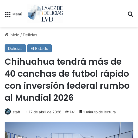
B
Menú
Inicio
/
Delicias
Delicias
El Estado
Chihuahua tendrá más de
40 canchas de futbol rápido
con inversión federal rumbo
al Mundial 2026
staff
17 de abril de 2026
141
1 minuto de lectura