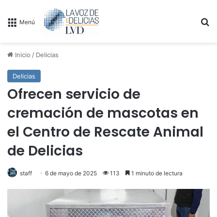
B
Menú
Inicio
/
Delicias
Delicias
Ofrecen servicio de
cremación de mascotas en
el Centro de Rescate Animal
de Delicias
staff
6 de mayo de 2025
113
1 minuto de lectura