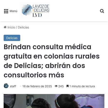
B
Menú
Inicio
/
Delicias
Delicias
Brindan consulta médica
gratuita en colonias rurales
de Delicias; abrirán dos
consultorios más
staff
16 de febrero de 2025
245
1 minuto de lectura