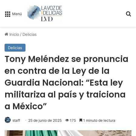
B
Menú
Inicio
/
Delicias
Delicias
Tony Meléndez se pronuncia
en contra de la Ley de la
Guardia Nacional: “Esta ley
militariza al país y traiciona
a México”
staff
25 de junio de 2025
175
1 minuto de lectura