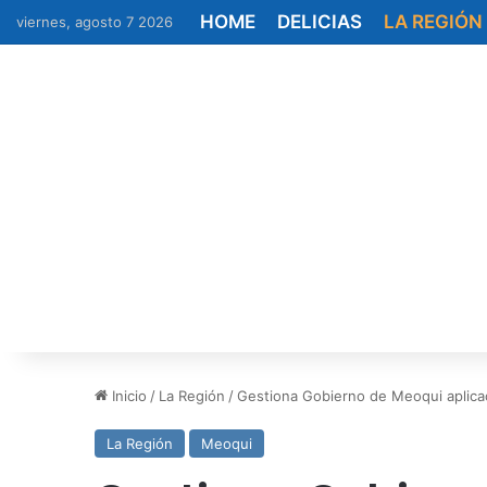
HOME
DELICIAS
LA REGIÓN
viernes, agosto 7 2026
Inicio
/
La Región
/
Gestiona Gobierno de Meoqui aplicaci
La Región
Meoqui