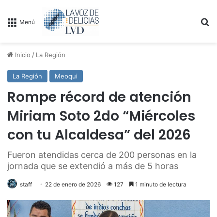
B
Menú
Inicio
/
La Región
La Región
Meoqui
Rompe récord de atención
Miriam Soto 2do “Miércoles
con tu Alcaldesa” del 2026
Fueron atendidas cerca de 200 personas en la
jornada que se extendió a más de 5 horas
staff
22 de enero de 2026
127
1 minuto de lectura