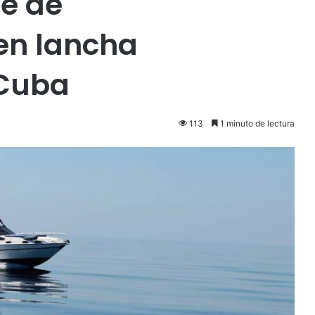
e de
en lancha
 Cuba
113
1 minuto de lectura