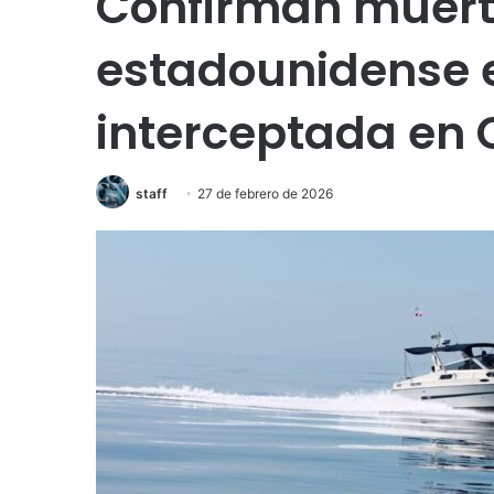
Confirman muert
estadounidense 
interceptada en
staff
27 de febrero de 2026