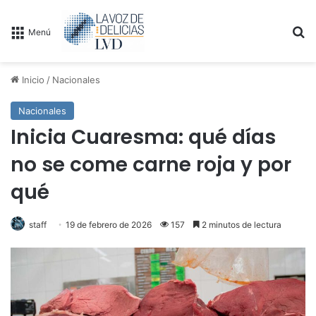
B
Menú
Inicio
/
Nacionales
Nacionales
Inicia Cuaresma: qué días
no se come carne roja y por
qué
staff
19 de febrero de 2026
157
2 minutos de lectura