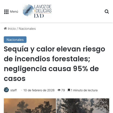
B
Menú
Inicio
/
Nacionales
Nacionales
Sequía y calor elevan riesgo
de incendios forestales;
negligencia causa 95% de
casos
staff
10 de febrero de 2026
79
1 minuto de lectura