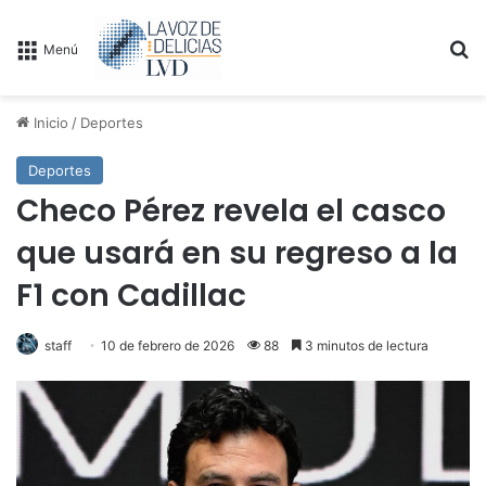
B
Menú
Inicio
/
Deportes
Deportes
Checo Pérez revela el casco
que usará en su regreso a la
F1 con Cadillac
staff
10 de febrero de 2026
88
3 minutos de lectura