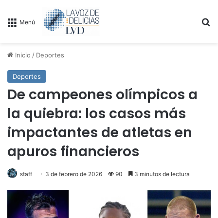
B
Menú
Inicio
/
Deportes
Deportes
De campeones olímpicos a
la quiebra: los casos más
impactantes de atletas en
apuros financieros
staff
3 de febrero de 2026
90
3 minutos de lectura