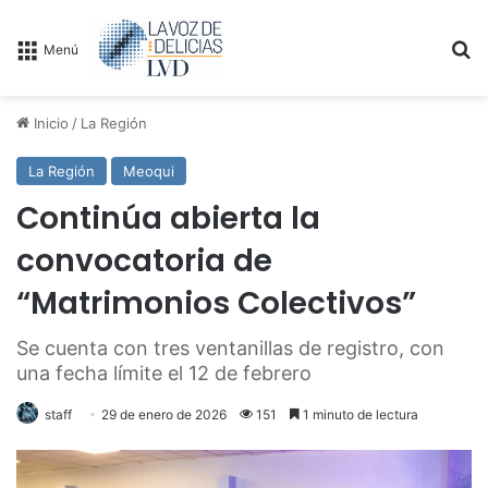
B
Menú
Inicio
/
La Región
La Región
Meoqui
Continúa abierta la
convocatoria de
“Matrimonios Colectivos”
Se cuenta con tres ventanillas de registro, con
una fecha límite el 12 de febrero
staff
29 de enero de 2026
151
1 minuto de lectura