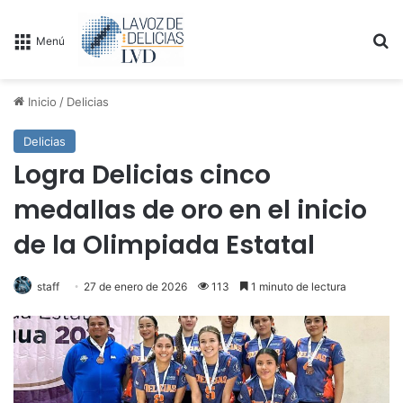
B
Menú
Inicio
/
Delicias
Delicias
Logra Delicias cinco
medallas de oro en el inicio
de la Olimpiada Estatal
staff
27 de enero de 2026
113
1 minuto de lectura