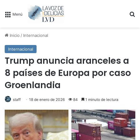
B
Menú
Inicio
/
Internacional
Internacional
Trump anuncia aranceles a
8 países de Europa por caso
Groenlandia
staff
18 de enero de 2026
84
1 minuto de lectura