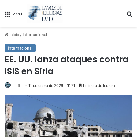
B
Menú
Inicio
/
Internacional
Internacional
EE. UU. lanza ataques contra
ISIS en Siria
staff
11 de enero de 2026
71
1 minuto de lectura