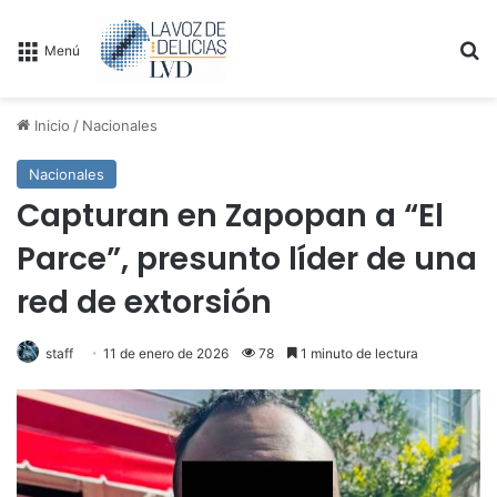
B
Menú
Inicio
/
Nacionales
Nacionales
Capturan en Zapopan a “El
Parce”, presunto líder de una
red de extorsión
staff
11 de enero de 2026
78
1 minuto de lectura