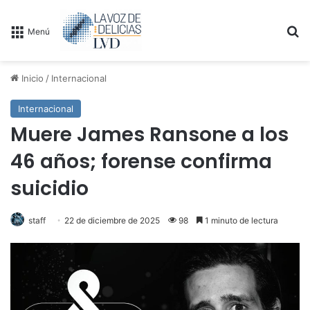
B
Menú
Inicio
/
Internacional
Internacional
Muere James Ransone a los
46 años; forense confirma
suicidio
staff
22 de diciembre de 2025
98
1 minuto de lectura