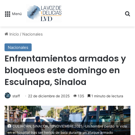
B
Menú
Inicio
/
Nacionales
Nacionales
Enfrentamientos armados y
bloqueos este domingo en
Escuinapa, Sinaloa
staff
22 de diciembre de 2025
135
1 minuto de lectura
CULIACÁN, SINALOA, 13NOVIEMBRE2025.-Un hombre perdió la vida
en el hospital tras ser herido de bala durante un ataque armado