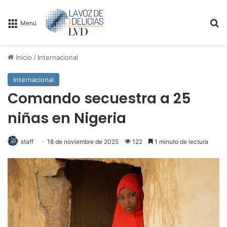
B
Menú
Inicio
/
Internacional
Internacional
Comando secuestra a 25
niñas en Nigeria
staff
18 de noviembre de 2025
122
1 minuto de lectura