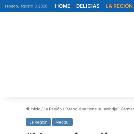
HOME
DELICIAS
LA REGIÓN
sábado, agosto 8 2026
Inicio
/
La Región
/
“Meoqui ya tiene su alebrije”: Carme
La Región
Meoqui