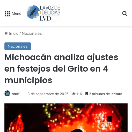
B
Menú
Inicio
/
Nacionales
Nacionales
Michoacán analiza ajustes
en festejos del Grito en 4
municipios
staff
3 de septiembre de 2025
116
2 minutos de lectura