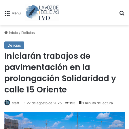
B
Menú
Inicio
/
Delicias
Delicias
Iniciarán trabajos de
pavimentación en la
prolongación Solidaridad y
calle 15 Oriente
staff
27 de agosto de 2025
153
1 minuto de lectura