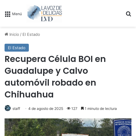
B
Menú
Inicio
/
El Estado
El Estado
Recupera Célula BOI en
Guadalupe y Calvo
automóvil robado en
Chihuahua
staff
4 de agosto de 2025
127
1 minuto de lectura