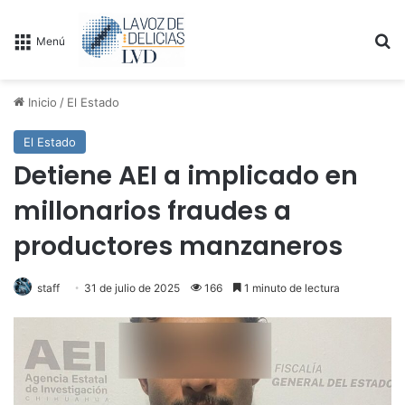
B
Menú
Inicio
/
El Estado
El Estado
Detiene AEI a implicado en
millonarios fraudes a
productores manzaneros
staff
31 de julio de 2025
166
1 minuto de lectura