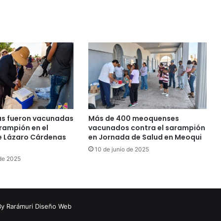
as fueron vacunadas
Más de 400 meoquenses
rampión en el
vacunados contra el sarampión
e Lázaro Cárdenas
en Jornada de Salud en Meoqui
10 de junio de 2025
de 2025
By Rarámuri Diseño Web