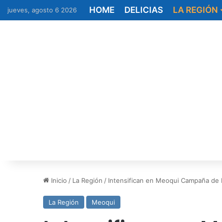
HOME
DELICIAS
LA REGIÓN
jueves, agosto 6 2026
Inicio
/
La Región
/
Intensifican en Meoqui Campaña de
La Región
Meoqui