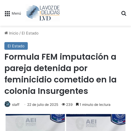
B
Menú
Inicio
/
El Estado
El Estado
Formula FEM imputación a
pareja detenida por
feminicidio cometido en la
colonia Insurgentes
staff
22 de julio de 2025
239
1 minuto de lectura