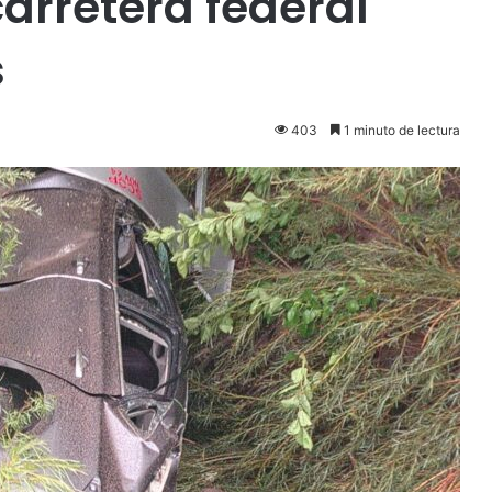
arretera federal
s
403
1 minuto de lectura