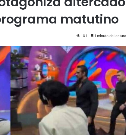
rotagoniza altercado
 programa matutino
101
1 minuto de lectura