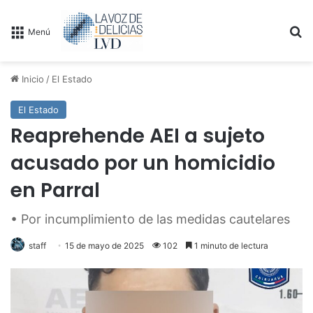
B
Menú
Inicio
/
El Estado
El Estado
Reaprehende AEI a sujeto
acusado por un homicidio
en Parral
• Por incumplimiento de las medidas cautelares
staff
15 de mayo de 2025
102
1 minuto de lectura