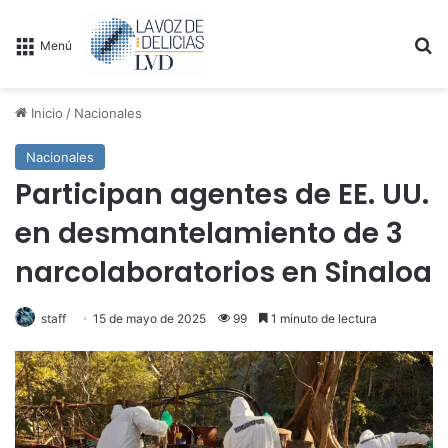
B
Menú
Inicio
/
Nacionales
Nacionales
Participan agentes de EE. UU.
en desmantelamiento de 3
narcolaboratorios en Sinaloa
staff
15 de mayo de 2025
99
1 minuto de lectura