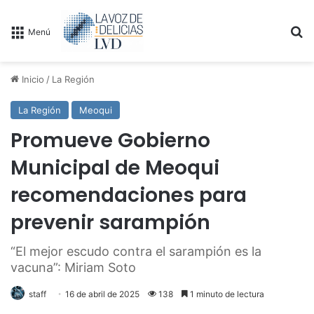
B
Menú
Inicio
/
La Región
La Región
Meoqui
Promueve Gobierno
Municipal de Meoqui
recomendaciones para
prevenir sarampión
“El mejor escudo contra el sarampión es la
vacuna”: Miriam Soto
staff
16 de abril de 2025
138
1 minuto de lectura