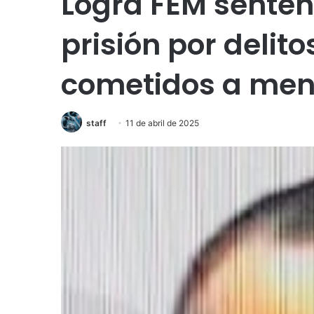
Logra FEM senten
prisión por delit
cometidos a men
staff
11 de abril de 2025