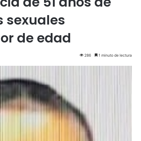
cia de 51 años de
os sexuales
or de edad
286
1 minuto de lectura