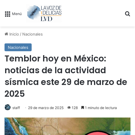
B
Menú
Inicio
/
Nacionales
Nacionales
Temblor hoy en México:
noticias de la actividad
sísmica este 29 de marzo de
2025
staff
29 de marzo de 2025
128
1 minuto de lectura